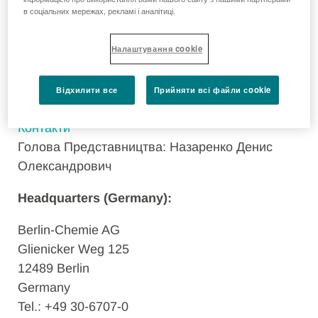
Компанія «Берлін-Хемі /А. Менаріні Україна
в соціальних мережах, рекламі і аналітиці.
ГмбХ», яка діє через своє Представництво в
Україні
Налаштування cookie
Україна, 02098, м. Київ, вул. Березняківська, 29
Відхилити все
Прийняти всі файли сookie
Тел: +38 044 494 33 88
Контакти
Голова Представництва: Назаренко Денис
Олександрович
Headquarters (Germany):
Berlin-Chemie AG
Glienicker Weg 125
12489 Berlin
Germany
Tel.: +49 30-6707-0