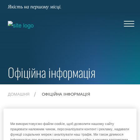
Якість на першому місці.
Офіційна інформація
ДОМАШНЯ
ОФІЦІЙНА ІНФОРМАЦІЯ
Офіційна інформація
Ми використовуємо файли cookie, щоб дозволити нашому сайту
працювати належним чином, персоналізувати контент і рекламу, надавати
функції соціальних мереж і аналізувати наш трафік. Ми також ділимося
інформацією про використання вами нашого сайту з нашими партнерами