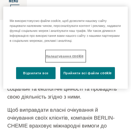
MENU
Ми використовуємо файли cookie, щоб дозволити нашому сайту
Кодекс поведінки третіх осіб
працювати належним чином, персоналізувати контент і рекламу, надавати
функції соціальних мереж і аналізувати наш трафік. Ми також ділимося
інформацією про використання вами нашого сайту з нашими партнерами
в соціальних мережах, рекламі і аналітиці.
Кодекс галузевої практики для
ділових партнерів
Налаштування cookie
Компанія BERLIN-CHEMIE прагне працювати з
Відхилити все
Прийняти всі файли сookie
діловими партнерами, які визнають наші
соціальні та екологічні цінності та провадять
свою діяльність згідно з ними.
Щоб виправдати власні очікування й
очікування своїх клієнтів, компанія BERLIN-
CHEMIE враховує міжнародні вимоги до